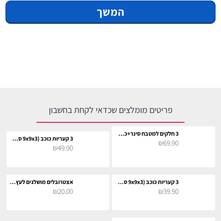
המשך
פריטים מומלצים שכדאי לקחת בחשבון
3 חלקים למטבח סינר+כפפה+תחתית לסיר
3 קעריות כוכב (9x9x3 ס"מ)
₪69.90
₪49.90
3 קעריות כוכב (9x9x3 ס"מ)
אצטרובלים מושלגים לעץ חג המולד
₪20.00
₪39.90