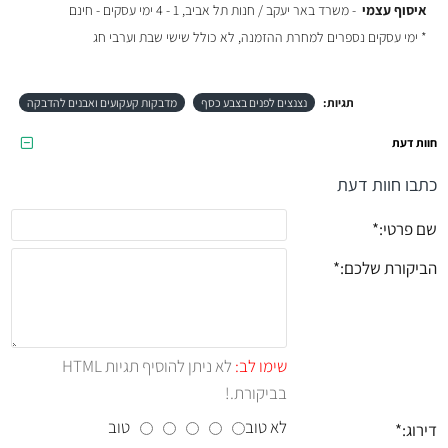
איסוף עצמי
- משרד באר יעקב / חנות תל אביב, 1 - 4 ימי עסקים - חינם
* ימי עסקים נספרים למחרת ההזמנה, לא כולל שישי שבת וערבי חג
תגיות:
נצנצים לפנים בצבע כסף
מדבקות קעקועים ואבנים להדבקה
חוות דעת
כתבו חוות דעת
שם פרטי:
הביקורת שלכם:
שימו לב:
לא ניתן להוסיף תגיות HTML
בביקורת.!
לא טוב
טוב
דירוג: