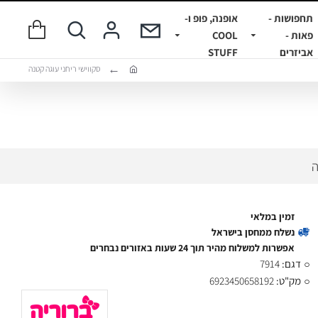
תחפושות -
אופנה, פופ ו-
פאות -
COOL
אביזרים
STUFF
סקווישי ריחני עוגה קטנה
ה
זמין במלאי
נשלח ממחסן בישראל
אפשרות למשלוח מהיר תוך 24 שעות באזורים נבחרים
דגם:
7914
מק"ט:
6923450658192