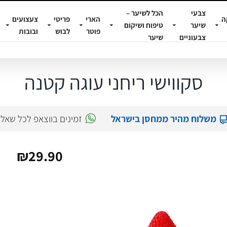
צבעי
הכל לשיער –
ה
הארי
פריטי
צעצועים
שיער
טיפוח ושיקום
פוטר
לבוש
ובובות
צבעוניים
שיער
סקווישי ריחני עוגה קטנה
משלוח מהיר ממחסן בישראל
זמינים בווצאפ לכל שאל
₪29.90