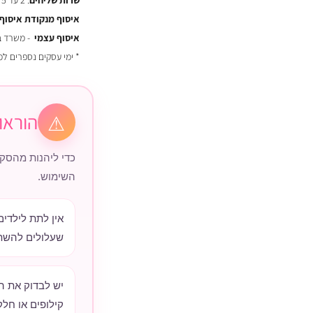
שרות שליחים
: 2 עד 5 ימי עסקים - ₪29
איסוף מנקודת איסוף
איסוף עצמי
- משרד באר יעקב
* ימי עסקים נספרים ל
הוראו
⚠
כדי ליהנות מהסקו
השימוש.
אין לתת לילדי
שעלולים להשת
יש לבדוק את הס
קילופים או חלק