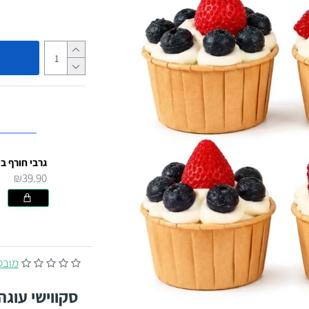
גרבי חורף בי
₪39.90
מובסס על
סקווישי עוגה