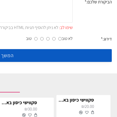
הביקורת שלכם:
שימו לב:
לא ניתן להוסיף תגיות HTML בביקורת.!
לא טוב
טוב
דירוג:
המשך
סקווישי כיסון באן דאמפלינג בגודל 4 ס״מ - Dumpling squishy
סקווישי כיסון באן דאמפלינג בגודל 8 ס״מ - Dumpling squishy
₪20.00
₪30.00