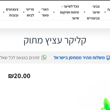
צבעי
הכל לשיער –
ה
הארי
פריטי
צעצועים
שיער
טיפוח ושיקום
פוטר
לבוש
ובובות
צבעוניים
שיער
קליקר עציץ מתוק
משלוח מהיר ממחסן בישראל
זמינים בווצאפ לכל שאל
₪20.00