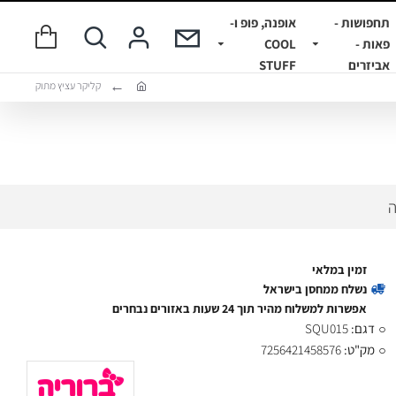
תחפושות -
אופנה, פופ ו-
פאות -
COOL
אביזרים
STUFF
קליקר עציץ מתוק
ה
זמין במלאי
נשלח ממחסן בישראל
אפשרות למשלוח מהיר תוך 24 שעות באזורים נבחרים
דגם:
SQU015
מק"ט:
7256421458576