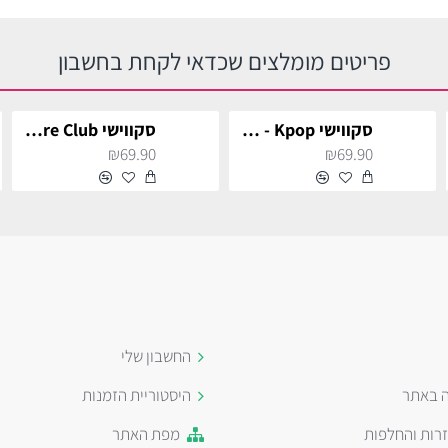
פריטים מומלצים שכדאי לקחת בחשבון
סקווישי Kpop - דרפי
סקווישי Stranger Things - Hellfire Club
₪69.90
₪69.90
החשבון שלי
ה באתר
היסטוריית הזמנות
זרות והחלפות
מפת האתר