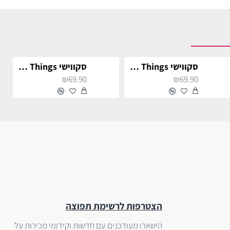
סקווישי Stranger Things - אילבן
סקווישי Stranger Things - רובין
₪69.90
₪69.90
הצטרפות לרשימת תפוצה
הישארו מעודכנים עם חדשות וקידומי מכירות על