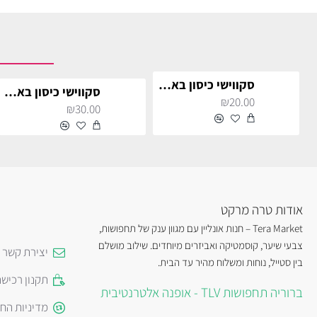
סקווישי כיסון באן דאמפלינג בגודל 4 ס״מ - Dumpling squishy
סקווישי כיסון באן דאמפלינג בגודל 8 ס״מ - Dumpling squishy
₪20.00
₪30.00
אודות טרה מרקט
Tera Market – חנות אונליין עם מגוון ענק של תחפושות,
צבעי שיער, קוסמטיקה ואביזרים מיוחדים. שילוב מושלם
יצירת קשר
בין סטייל, נוחות ומשלוח מהיר עד הבית.
תקנון רכיש
ברוריה תחפושות TLV - אופנה אלטרנטיבית
מדיניות הח