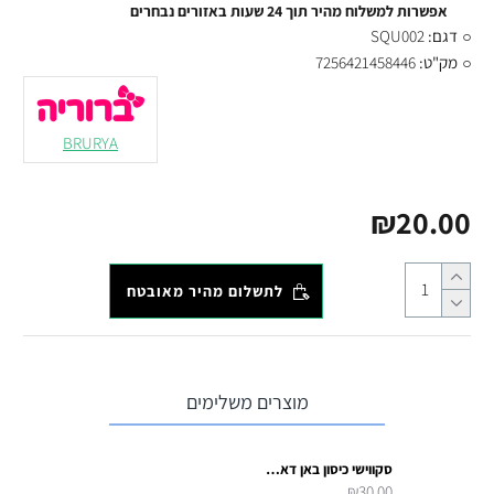
אפשרות למשלוח מהיר תוך 24 שעות באזורים נבחרים
דגם:
SQU002
מק"ט:
7256421458446
BRURYA
₪20.00
לתשלום מהיר מאובטח
מוצרים משלימים
סקווישי כיסון באן דאמפלינג בגודל 8 ס״מ - Dumpling squishy
₪30.00