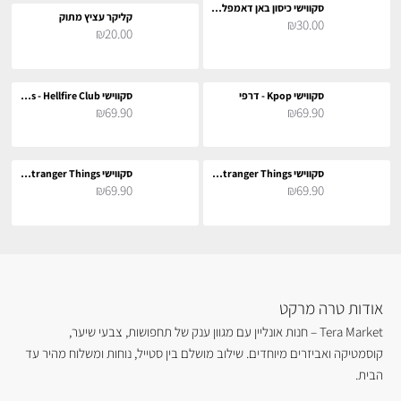
סקווישי כיסון באן דאמפלינג בגודל 8 ס״מ - Dumpling squishy
קליקר עציץ מתוק
₪30.00
₪20.00
סקווישי Kpop - דרפי
סקווישי Stranger Things - Hellfire Club
₪69.90
₪69.90
סקווישי Stranger Things - אילבן
סקווישי Stranger Things - רובין
₪69.90
₪69.90
אודות טרה מרקט
Tera Market – חנות אונליין עם מגוון ענק של תחפושות, צבעי שיער,
קוסמטיקה ואביזרים מיוחדים. שילוב מושלם בין סטייל, נוחות ומשלוח מהיר עד
הבית.