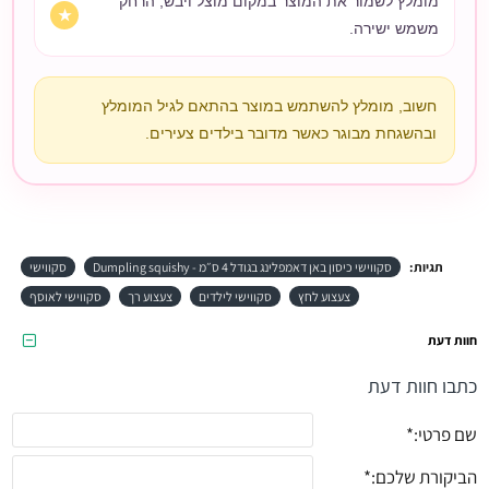
מומלץ לשמור את המוצר במקום מוצל ויבש, הרחק
משמש ישירה.
חשוב, מומלץ להשתמש במוצר בהתאם לגיל המומלץ
ובהשגחת מבוגר כאשר מדובר בילדים צעירים.
תגיות:
סקווישי כיסון באן דאמפלינג בגודל 4 ס״מ - Dumpling squishy
סקווישי
צעצוע לחץ
סקווישי לילדים
צעצוע רך
סקווישי לאוסף
חוות דעת
כתבו חוות דעת
שם פרטי:
הביקורת שלכם: