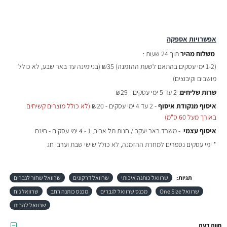
אפשרויות אספקה
משלוח מהיר
תוך 24 שעות :
(
1-2 ימי עסקים בהתאם לשעת ההזמנה)
₪35 (בניימינה עד באר שבע, לא כולל
מושבים וקיבוצים)
שרות שליחים
: 2 עד 5 ימי עסקים - ₪29
איסוף מנקודת איסוף
- 2 עד 4 ימי עסקים - ₪20
(לא כולל מוצרים קשיחים
באורך מעל 60 ס"מ)
איסוף עצמי
- משרד באר יעקב / חנות תל אביב, 1 - 4 ימי עסקים - חינם
* ימי עסקים נספרים למחרת ההזמנה, לא כולל שישי שבת וערבי חג
תגיות:
שרוואל כותנה איכותי
שרוואל דרקונים
שרוואל שחור לגברים
שרוואל One Size
מכנס שרוואל לגברים
מכנס כותנה רחב
שרוואל נוח
שרוואל להבות
חוות דעת