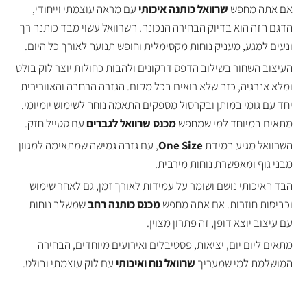
אם אתה מחפש
שרוואל כותנה איכותי
עם מראה עוצמתי וייחודי,
הדגם הזה הוא בדיוק הבחירה הנכונה. השרוואל עשוי מבד כותנה רך
ונעים למגע, מעניק נוחות מקסימלית וחופש תנועה לאורך כל היום.
העיצוב השחור בשילוב הדפס דרקונים ולהבות כחולות יוצר לוק בולט
ומלא אנרגיה, כזה שלא רואים בכל מקום. הגזרה הרחבה והאוורירית
יחד עם גומי במותן ובקרסול מספקים התאמה נוחה לשימוש יומיומי.
מתאים במיוחד למי שמחפש
מכנס שרוואל לגברים
עם סטייל חזק.
השרוואל מגיע במידת
One Size
, עם גזרה גמישה שמתאימה למגוון
מבני גוף ומאפשרת נוחות מירבית.
הבד האיכותי נושם ושומר על עמידות לאורך זמן, גם לאחר שימוש
וכביסות חוזרות. אם אתה מחפש
מכנס כותנה רחב
שמשלב נוחות
עם עיצוב יוצא דופן, זה פתרון מצוין.
מתאים ליום יום, יציאות, פסטיבלים ואירועים מיוחדים, הבחירה
המושלמת למי שמעריך
שרוואל נוח ואיכותי
עם לוק עוצמתי ובולט.