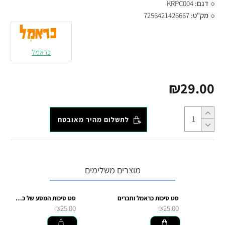
דגם:
KRPC004
מק"ט:
7256421426667
כראמל
₪29.00
לתשלום מהיר מאובטח
מוצרים משלימים
סט סיכות כראמל וחברים
סט סיכות המסע של כראמל
₪25.00
₪25.00