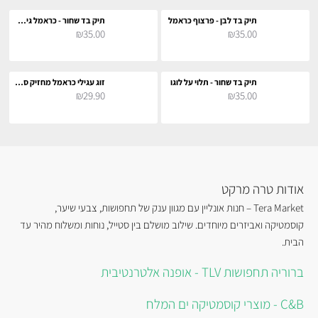
תיק בד לבן - פרצוף כראמל
תיק בד שחור - כראמל גיטריסט
₪35.00
₪35.00
תיק בד שחור - תלוי על לוגו
זוג עגילי כראמל מחזיק ספרים
₪29.90
₪35.00
אודות טרה מרקט
Tera Market – חנות אונליין עם מגוון ענק של תחפושות, צבעי שיער,
קוסמטיקה ואביזרים מיוחדים. שילוב מושלם בין סטייל, נוחות ומשלוח מהיר עד
הבית.
ברוריה תחפושות TLV - אופנה אלטרנטיבית
C&B - מוצרי קוסמטיקה ים המלח