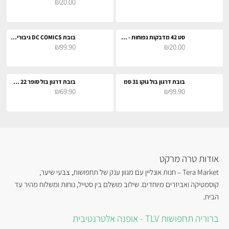
₪20.00
סט 42 מדבקות נפוחות - מג׳יקל מוטורס
בובת DC COMICS גיבורי על 27 ס"מ
₪99.90
₪20.00
בובת דרגון בול גוקו 31 סמ
בובת דרגון בול סופר 22 סמ - בו
₪69.90
₪99.90
אודות טרה מרקט
Tera Market – חנות אונליין עם מגוון ענק של תחפושות, צבעי שיער,
קוסמטיקה ואביזרים מיוחדים. שילוב מושלם בין סטייל, נוחות ומשלוח מהיר עד
הבית.
ברוריה תחפושות TLV - אופנה אלטרנטיבית