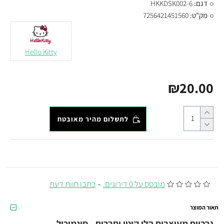
דגם:
HKKDSK002-6
מק"ט:
7256421451560
Hello Kitty
₪20.00
לתשלום מהיר מאובטח
מובסס על 0 דירוגים.
-
כתבו חוות דעת
תאור המוצר
גרביים מעוצבים הלו קיטי וחברים - סינמורול