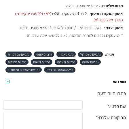
שרות שליחים
: 2 עד 5 ימי עסקים - ₪29
איסוף מנקודת איסוף
- 2 עד 4 ימי עסקים - ₪20
(לא כולל מוצרים קשיחים
באורך מעל 60 ס"מ)
איסוף עצמי
- משרד באר יעקב / חנות תל אביב, 1 - 4 ימי עסקים - חינם
* ימי עסקים נספרים למחרת ההזמנה, לא כולל שישי שבת וערבי חג
תגיות:
גרביים סינמורול
גרבי סאנריו
גרביים קוואי
גרביים עם דמויות
גרביים יפניות
גרביים לנערות
גרביים לנשים
גרביים חמודות
Cinnamoroll גרביים
גרביים מעוצבות סינמורול
חוות דעת
כתבו חוות דעת
שם פרטי:
הביקורת שלכם: