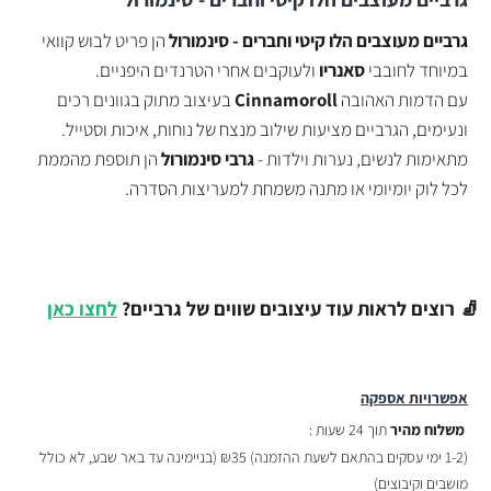
גרביים מעוצבים הלו קיטי וחברים - סינמורול
הן פריט לבוש קוואי
במיוחד לחובבי
סאנריו
ולעוקבים אחרי הטרנדים היפניים.
עם הדמות האהובה
Cinnamoroll
בעיצוב מתוק בגוונים רכים
ונעימים, הגרביים מציעות שילוב מנצח של נוחות, איכות וסטייל.
מתאימות לנשים, נערות וילדות -
גרבי סינמורול
הן תוספת מהממת
לכל לוק יומיומי או מתנה משמחת למעריצות הסדרה.
🧦 רוצים לראות עוד עיצובים שווים של גרביים?
לחצו כאן
אפשרויות אספקה
משלוח מהיר
תוך 24 שעות :
(
1-2 ימי עסקים בהתאם לשעת ההזמנה)
₪35 (בניימינה עד באר שבע, לא כולל
מושבים וקיבוצים)