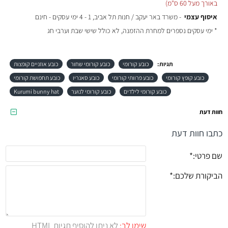
באורך מעל 60 ס"מ)
איסוף עצמי
- משרד באר יעקב / חנות תל אביב, 1 - 4 ימי עסקים - חינם
* ימי עסקים נספרים למחרת ההזמנה, לא כולל שישי שבת וערבי חג
תגיות:
כובע קורומי
כובע קורומי שחור
כובע אוזניים קופצות
כובע קופץ קורומי
כובע פרוותי קורומי
כובע סאנריו
כובע תחפושת קורומי
כובע קורומי לילדים
כובע קורומי לנוער
Kurumi bunny hat
חוות דעת
כתבו חוות דעת
שם פרטי:
הביקורת שלכם:
שימו לב:
לא ניתן להוסיף תגיות HTML