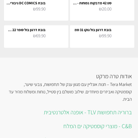
סט 42 מדבקות נפוחות - מג׳יקל מוטורס
בובת DC COMICS גיבורי על 27 ס"מ
₪99.90
₪20.00
בובת דרגון בול גוקו 31 סמ
בובת דרגון בול סופר 22 סמ - בו
₪69.90
₪99.90
אודות טרה מרקט
Tera Market – חנות אונליין עם מגוון ענק של תחפושות, צבעי שיער,
קוסמטיקה ואביזרים מיוחדים. שילוב מושלם בין סטייל, נוחות ומשלוח מהיר עד
הבית.
ברוריה תחפושות TLV - אופנה אלטרנטיבית
C&B - מוצרי קוסמטיקה ים המלח