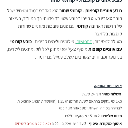
כובע אוזניים קופצות - קורומי שחור
הוא גאדג'ט חמוד ומצחיק שכל
חובב סאנריו פשוט חייב! הכובע עשוי בד פרוותי רך במיוחד, בעיצוב
של הדמות האהובה
קורומי
, עם פנים שובבות ואוזניים שחורות
קופצות בלחיצה.
מעולה למסיבות,
תחפושות
, צילומים ולימים קרירים -
כובע קורומי
עם אוזניים קופצות
מוסיף טאץ' יפני מתוק לכל לוק. מתאים לילדים,
בני נוער ומבוגרים שאוהבים לשלב סטייל עם הומור.
אפשרויות אספקה
משלוח מהיר
תוך 24 שעות :
(
1-2 ימי עסקים בהתאם לשעת ההזמנה)
₪35 (האפשרות תופיע אוטומטית
לבחירה במידה והשרות זמין באזור מגוריכם)
שרות שליחים
: 2 עד 5 ימי עסקים - ₪29
איסוף מנקודת איסוף
- 2 עד 4 ימי עסקים - ₪20
(לא כולל מוצרים קשיחים