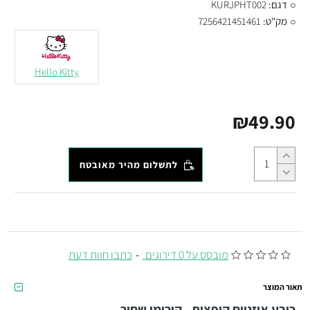
דגם:
KURJPHT002
מק"ט:
7256421451461
Hello Kitty
₪49.90
לתשלום מהיר מאובטח
מובסס על 0 דירוגים.
-
כתבו חוות דעת
תאור המוצר
כובע אוזניים קופצות - קורומי שחור