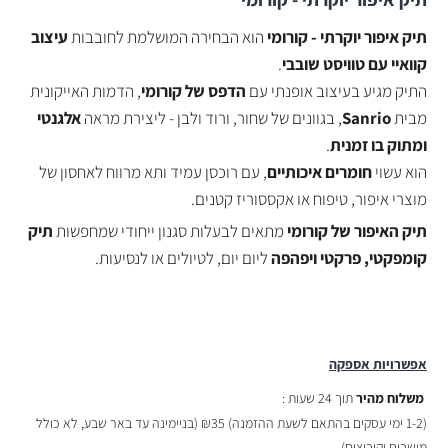
תיק איפור יוקרתי - קורומי
הוא הבחירה המושלמת לחובבות
עיצוב
קוואיי עם טוויסט שובבי
.
התיק מגיע בעיצוב אופנתי עם
הדפס של קורומי
, הדמות האייקונית
מבית
Sanrio
, בגוונים של שחור, ורוד ולבן - ליצירת מראה
אלגנטי
ומתוק בו זמנית
.
הוא עשוי
חומרים איכותיים
, עם רוכסן עמיד ותא מרווח לאחסון של
מוצרי איפור, טיפוח או אקססוריז קטנים.
תיק האיפור של קורומי
מתאים לבעלות סגנון ייחודי שמחפשות
תיק
קומפקטי, פרקטי ויפהפה
ליום יום, לטיולים או לנסיעות.
אפשרויות אספקה
משלוח מהיר
תוך 24 שעות :
(
1-2 ימי עסקים בהתאם לשעת ההזמנה)
₪35 (בניימינה עד באר שבע, לא כולל
מושבים וקיבוצים)