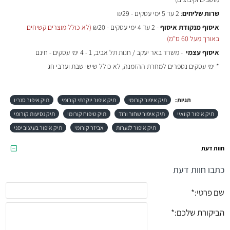
שרות שליחים
: 2 עד 5 ימי עסקים - ₪29
איסוף מנקודת איסוף
- 2 עד 4 ימי עסקים - ₪20
(לא כולל מוצרים קשיחים
באורך מעל 60 ס"מ)
איסוף עצמי
- משרד באר יעקב / חנות תל אביב, 1 - 4 ימי עסקים - חינם
* ימי עסקים נספרים למחרת ההזמנה, לא כולל שישי שבת וערבי חג
תגיות:
תיק איפור קורומי
תיק איפור יוקרתי קורומי
תיק איפור סנריו
תיק איפור קוואיי
תיק איפור שחור ורוד
תיק טיפוח קורומי
תיק נסיעות קורומי
תיק איפור לנערות
אביזר קורומי
תיק איפור בעיצוב יפני
חוות דעת
כתבו חוות דעת
שם פרטי:
הביקורת שלכם: