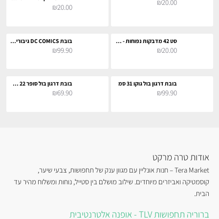
₪20.00
₪20.00
סט 42 מדבקות נפוחות - מג׳יקל מוטורס
בובת DC COMICS גיבורי על 27 ס"מ
₪99.90
₪20.00
בובת דרגון בול גוקו 31 סמ
בובת דרגון בול סופר 22 סמ - בו
₪69.90
₪99.90
אודות טרה מרקט
Tera Market – חנות אונליין עם מגוון ענק של תחפושות, צבעי שיער,
קוסמטיקה ואביזרים מיוחדים. שילוב מושלם בין סטייל, נוחות ומשלוח מהיר עד
הבית.
ברוריה תחפושות TLV - אופנה אלטרנטיבית