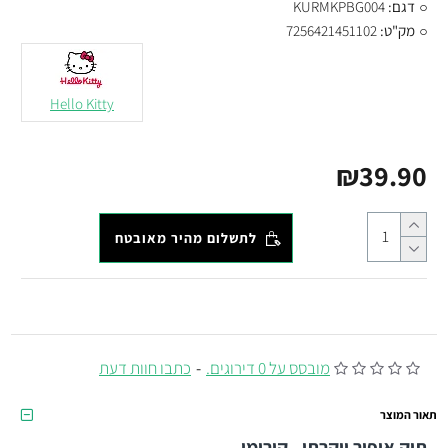
דגם:
KURMKPBG004
מק"ט:
7256421451102
Hello Kitty
₪39.90
לתשלום מהיר מאובטח
מובסס על 0 דירוגים.
-
כתבו חוות דעת
תאור המוצר
תיק איפור יוקרתי - קורומי