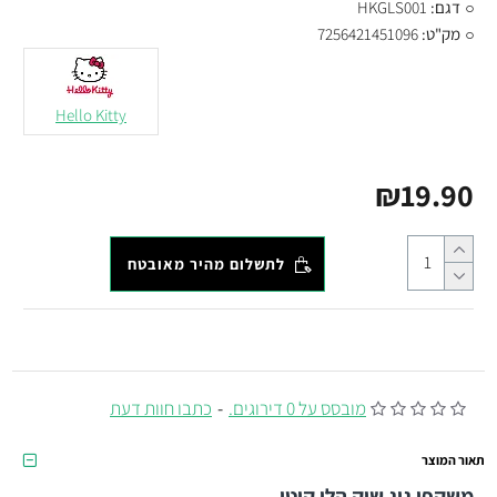
דגם:
HKGLS001
מק"ט:
7256421451096
Hello Kitty
₪19.90
לתשלום מהיר מאובטח
מובסס על 0 דירוגים.
-
כתבו חוות דעת
תאור המוצר
משקפי גיג שיק הלו קיטי