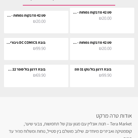
סט 42 מדבקות נפוחות - הוגוורטס
סט 42 מדבקות נפוחות - הוני דיוקס
₪20.00
₪20.00
סט 42 מדבקות נפוחות - מג׳יקל מוטורס
בובת DC COMICS גיבורי על 27 ס"מ
₪99.90
₪20.00
בובת דרגון בול גוקו 31 סמ
בובת דרגון בול סופר 22 סמ - בו
₪69.90
₪99.90
אודות טרה מרקט
Tera Market – חנות אונליין עם מגוון ענק של תחפושות, צבעי שיער,
קוסמטיקה ואביזרים מיוחדים. שילוב מושלם בין סטייל, נוחות ומשלוח מהיר עד