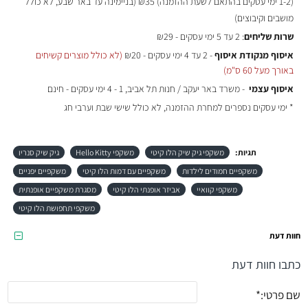
(
1-2 ימי עסקים בהתאם לשעת ההזמנה)
₪35 (בניימינה עד באר שבע, לא כולל
מושבים וקיבוצים)
שרות שליחים
: 2 עד 5 ימי עסקים - ₪29
איסוף מנקודת איסוף
- 2 עד 4 ימי עסקים - ₪20
(לא כולל מוצרים קשיחים
באורך מעל 60 ס"מ)
איסוף עצמי
- משרד באר יעקב / חנות תל אביב, 1 - 4 ימי עסקים - חינם
* ימי עסקים נספרים למחרת ההזמנה, לא כולל שישי שבת וערבי חג
תגיות:
משקפי גיק שיק הלו קיטי
משקפי Hello Kitty
גיק שיק סנריו
משקפיים חמודים לילדות
משקפיים עם דמות הלו קיטי
משקפיים יפניים
משקפי קוואיי
אביזר אופנתי הלו קיטי
מסגרת משקפיים אופנתית
משקפי תחפושת הלו קיטי
חוות דעת
כתבו חוות דעת
שם פרטי: