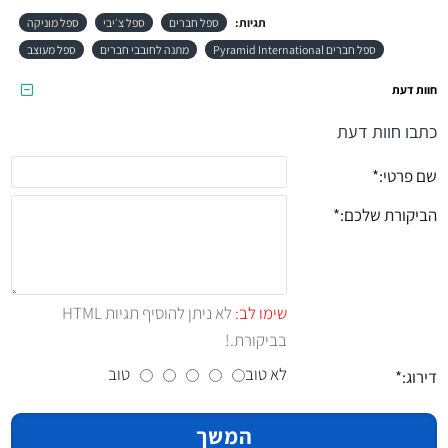
תגיות:
ספל חברים
ספל צ׳יבי
ספל מוניקה
ספל חברים Pyramid International
מתנה לחובבי חברים
ספל מעוצב
חוות דעת
כתבו חוות דעת
שם פרטי:
הביקורת שלכם:
שימו לב:
לא ניתן להוסיף תגיות HTML
בביקורת.!
לא טוב
טוב
דירוג:
המשך