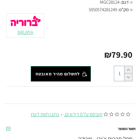
דגם:
MGC28124
מק"ט:
5050574281249
BRURYA
₪79.90
לתשלום מהיר מאובטח
מובסס על 0 דירוגים.
-
כתבו חוות דעת
תאור המוצר
ספל חברים צ׳יבי - מוניקה