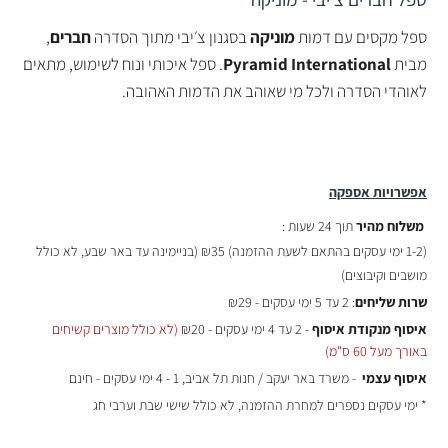
ספל מקסים עם דמות
מוניקה
בסגנון צ׳יבי מתוך הסדרה
חברים
,
מבית
Pyramid International
. ספל איכותי ונוח לשימוש, מתאים
לאוהדי הסדרה ולכל מי שאוהב את הדמות האהובה.
אפשרויות אספקה
משלוח מהיר
תוך 24 שעות :
(
1-2 ימי עסקים בהתאם לשעת ההזמנה)
₪35 (בניימינה עד באר שבע, לא כולל
מושבים וקיבוצים)
שרות שליחים
: 2 עד 5 ימי עסקים - ₪29
איסוף מנקודת איסוף
- 2 עד 4 ימי עסקים - ₪20
(לא כולל מוצרים קשיחים
באורך מעל 60 ס"מ)
איסוף עצמי
- משרד באר יעקב / חנות תל אביב, 1 - 4 ימי עסקים - חינם
* ימי עסקים נספרים למחרת ההזמנה, לא כולל שישי שבת וערבי חג