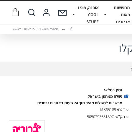
תחפושות -
אופנה, פופ ו-
פאות -
COOL
אביזרים
STUFF
סימנייה מגנטית - הארי פוטר רייבנקלו
לו
ה
זמין במלאי
נשלח ממחסן בישראל
אפשרות למשלוח מהיר תוך 24 שעות באזורים נבחרים
דגם:
MS65189
מק"ט:
5050293651897