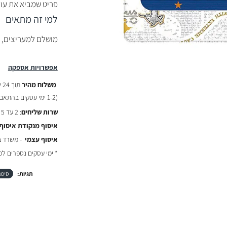
פריט שמביא את עולם
למי זה מתאים
מושלם למעריצים, א
אפשרויות אספקה
משלוח מהיר
תוך 24 שעות :
(
1-2 ימי עסקים בהתאם לשעת ההזמנה)
שרות שליחים
: 2 עד 5 ימי עסקים - ₪29
איסוף מנקודת איסוף
איסוף עצמי
- משרד באר יעקב
* ימי עסקים נספרים ל
תגיות:
סימנ