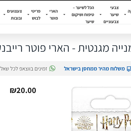
צבעי
הכל לשיער –
ה
הארי
פריטי
צעצועים
שיער
טיפוח ושיקום
פוטר
לבוש
ובובות
צבעוניים
שיער
נייה מגנטית - הארי פוטר רייבנק
משלוח מהיר ממחסן בישראל
זמינים בווצאפ לכל שאל
₪20.00