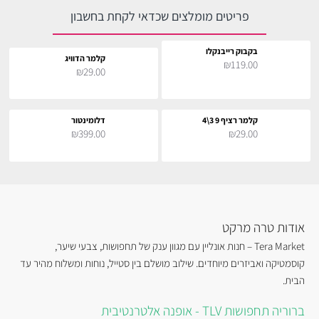
פריטים מומלצים שכדאי לקחת בחשבון
בקבוק רייבנקלו
קלמר הדוויג
₪119.00
₪29.00
קלמר רציף 9 3\4
דלומינטור
₪399.00
₪29.00
אודות טרה מרקט
Tera Market – חנות אונליין עם מגוון ענק של תחפושות, צבעי שיער,
קוסמטיקה ואביזרים מיוחדים. שילוב מושלם בין סטייל, נוחות ומשלוח מהיר עד
הבית.
ברוריה תחפושות TLV - אופנה אלטרנטיבית