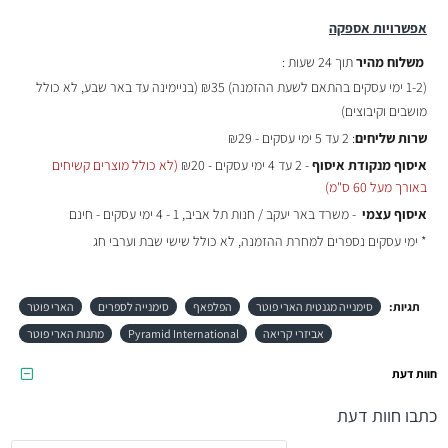
אפשרויות אספקה
משלוח מהיר
תוך 24 שעות :
(
1-2 ימי עסקים בהתאם לשעת ההזמנה)
₪35 (בניימינה עד באר שבע, לא כולל
מושבים וקיבוצים)
שרות שליחים
: 2 עד 5 ימי עסקים - ₪29
איסוף מנקודת איסוף
- 2 עד 4 ימי עסקים - ₪20
(לא כולל מוצרים קשיחים
באורך מעל 60 ס"מ)
איסוף עצמי
- משרד באר יעקב / חנות תל אביב, 1 - 4 ימי עסקים - חינם
* ימי עסקים נספרים למחרת ההזמנה, לא כולל שישי שבת וערבי חג
תגיות:
סימנייה מגנטית הארי פוטר
הפלפאף
סימנייה לספרים
הארי פוטר
אביזרי קריאה
Pyramid International
מתנות הארי פוטר
חוות דעת
כתבו חוות דעת