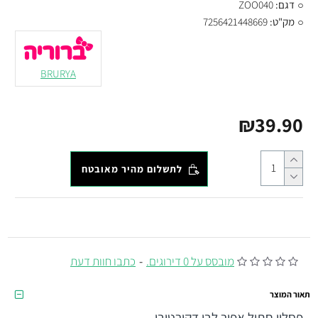
דגם:
ZOO040
מק"ט:
7256421448669
BRURYA
₪39.90
לתשלום מהיר מאובטח
מובסס על 0 דירוגים.
-
כתבו חוות דעת
תאור המוצר
פסלון חתול אפור לבן דקורטיבי