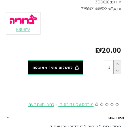
דגם:
ZOO026
מק"ט:
7256421448522
BRURYA
₪20.00
לתשלום מהיר מאובטח
מובסס על 0 דירוגים.
-
כתבו חוות דעת
תאור המוצר
פסלון חתול שחור לבן דקורטיבי וייחודי