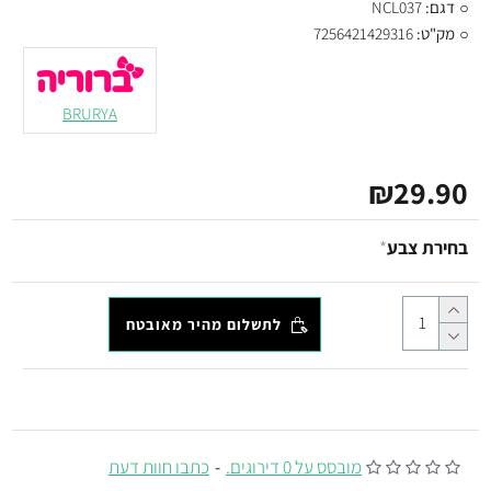
דגם:
NCL037
מק"ט:
7256421429316
BRURYA
₪29.90
בחירת צבע
לתשלום מהיר מאובטח
מובסס על 0 דירוגים.
-
כתבו חוות דעת