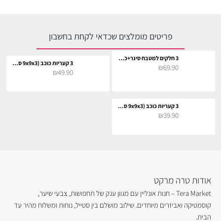
פריטים מומלצים שכדאי לקחת בחשבון
3 חלקים למטבח סינר+כפפה+תחתית לסיר
3 קעריות כוכב (9x9x3 ס"מ)
₪69.90
₪49.90
3 קעריות כוכב (9x9x3 ס"מ)
₪39.90
אודות טרה מרקט
Tera Market – חנות אונליין עם מגוון ענק של תחפושות, צבעי שיער,
קוסמטיקה ואביזרים מיוחדים. שילוב מושלם בין סטייל, נוחות ומשלוח מהיר עד
הבית.