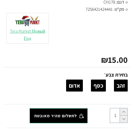
דגם:
CH178
מק"ט:
7256421424441
Tera Market Новый
Год
₪15.00
בחירת צבע
זהב
כסף
אדום
לתשלום מהיר מאובטח