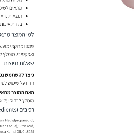
מתאים לשימו
תוצאות נראו
בקרת איכות 
למי המוצר מתאי
שמפו מרוקאי מועשר
ואפקטיבי. מומלץ ל
שאלות נפוצות
כיצד להשתמש נכו
חזרו על שימוש לפי 
האם המוצר מתאים
מומלץ לבדוק על אזו
רכיבים (Ingredients)
sin, Methylpropanediol,
aris Aqua), Citric Acid,
nosa Kernel Oil, CI15985