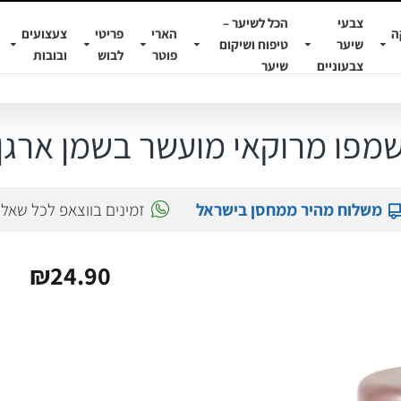
צבעי
הכל לשיער –
ה
הארי
פריטי
צעצועים
שיער
טיפוח ושיקום
פוטר
לבוש
ובובות
צבעוניים
שיער
מפו מרוקאי מועשר בשמן ארגן
משלוח מהיר ממחסן בישראל
זמינים בווצאפ לכל שאל
₪24.90