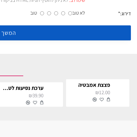
שימו לב:
לא ניתן להוסיף תגיות HTML בביקורת.!
לא טוב
טוב
דירוג:
המשך
פצצת אמבטיה
ערכת נסיעות לטיפוח גוף ושיער
₪12.00
₪39.90