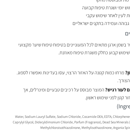
ש יומי ושגרת טיפוח קבועה
ת לעין לאחר שימוש עקבי
גבוהה ועמידה בתקנים ישראליים
ם
 בשמן ארגן מתאים לכל המעוניינים בטיפוח טיפוח שיער מקצועי
שימוש קבוע כחלק משגרת טיפוח מאוזנת.
ן?
מרחו כמות קטנה על האזור הרצוי, עסו בעדינות ואפשרו לספוג.
הצורך.
 לעור רגיש?
המוצר מבוסס על רכיבים טבעיים ומינרלים, אך
ר קטן לפני שימוש ראשון.
Water, Sodium Lauryl Sulfate, Sodium Chloride, Cocamide DEA, EDTA, Chlorphene
Caprylyl Glycol, Didecyldimonium Chloride, Parfum (Fragrance), Dead Sea Minerals (M
Methylchloroisothiazolinone, Methylisothazolinone, Argania Spi