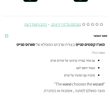
מובסס על 0 דירוגים.
-
כתבו חוות דעת
תאור המוצר
מארז קסמים סנייפ
בצורת שרביטו המופלא של
סוורוס סנייפ
המארז כולל
עט אחד בצורת שרביטו של סוורוס סנייפ
מעמד תואם לעט
סימניה עם תמונתו של סנייפ
"
chooses the
"The
wand
wizard
מוצר מושלם למתנה , אספנות או כמזכרת.