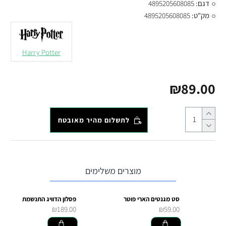
דגם:
4895205608085
מק"ט:
4895205608085
Harry Potter
₪89.00
לתשלום מהיר מאובטח
מוצרים משלימים
סט מגנטים הארי פוטר
פסלון הדוויג התנשמת
₪189.00
₪59.00