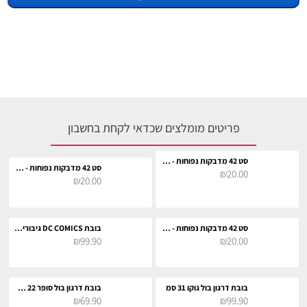
פריטים מומלצים שכדאי לקחת בחשבון
סט 42 מדבקות נפוחות - הוגוורטס
סט 42 מדבקות נפוחות - הוני דיוקס
₪20.00
₪20.00
סט 42 מדבקות נפוחות - מג׳יקל מוטורס
בובת DC COMICS גיבורי על 27 ס"מ
₪99.90
₪20.00
בובת דרגון בול גוקו 31 סמ
בובת דרגון בול סופר 22 סמ - בו
₪69.90
₪99.90