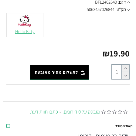
דגם:
BFL2402640
מק"ט:
5063457026844
Hello Kitty
₪19.90
לתשלום מהיר מאובטח
מובסס על 0 דירוגים.
-
כתבו חוות דעת
תאור המוצר
שקית רב פעמית - קורומי