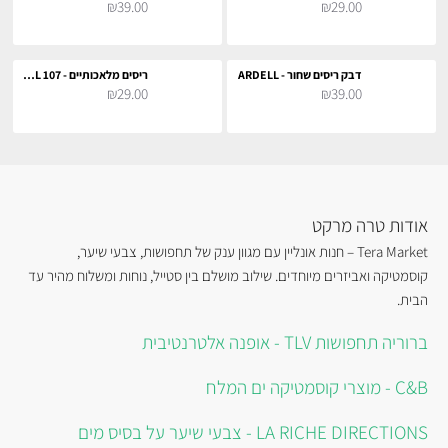
₪39.00
₪29.00
דבק ריסים שחור - ARDELL
ריסים מלאכותיים - 107 ARDELL
₪29.00
₪39.00
אודות טרה מרקט
Tera Market – חנות אונליין עם מגוון ענק של תחפושות, צבעי שיער,
קוסמטיקה ואביזרים מיוחדים. שילוב מושלם בין סטייל, נוחות ומשלוח מהיר עד
הבית.
ברוריה תחפושות TLV - אופנה אלטרנטיבית
C&B - מוצרי קוסמטיקה ים המלח
LA RICHE DIRECTIONS - צבעי שיער על בסיס מים