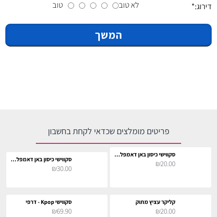
לא טוב
טוב
דירוג:
המשך
פריטים מומלצים שכדאי לקחת בחשבון
סקווישי כיסון באן דאמפלינג בגודל 4 ס״מ - Dumpling squishy
סקווישי כיסון באן דאמפלינג בגודל 8 ס״מ - Dumpling squishy
₪20.00
₪30.00
קליקר עציץ מתוק
סקווישי Kpop - דרפי
₪69.90
₪20.00