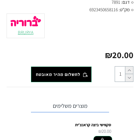
דגם:
7891
מק"ט:
6923450658116
BRURYA
₪20.00
לתשלום מהיר מאובטח
מוצרים משלימים
סקווישי ביצה קראנצ'ית
₪20.00