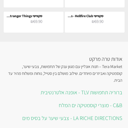
סקווישי Stranger Things - Hellfire Club
סקווישי Stranger Things - אילבן
₪69.90
₪69.90
אודות טרה מרקט
Tera Market – חנות אונליין עם מגוון ענק של תחפושות, צבעי שיער,
קוסמטיקה ואביזרים מיוחדים. שילוב מושלם בין סטייל, נוחות ומשלוח מהיר עד
הבית.
ברוריה תחפושות TLV - אופנה אלטרנטיבית
C&B - מוצרי קוסמטיקה ים המלח
LA RICHE DIRECTIONS - צבעי שיער על בסיס מים