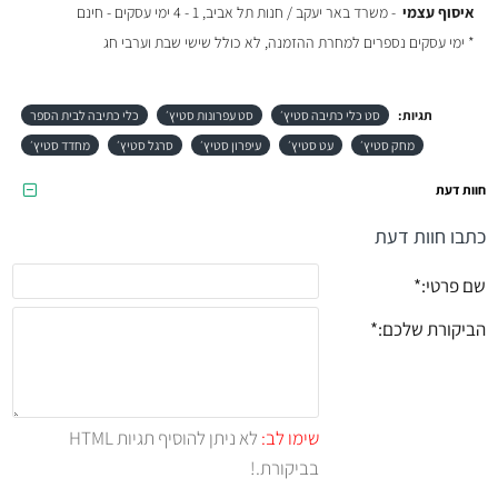
איסוף עצמי
- משרד באר יעקב / חנות תל אביב, 1 - 4 ימי עסקים - חינם
* ימי עסקים נספרים למחרת ההזמנה, לא כולל שישי שבת וערבי חג
תגיות:
סט כלי כתיבה סטיץ׳
סט עפרונות סטיץ׳
כלי כתיבה לבית הספר
מחק סטיץ׳
עט סטיץ׳
עיפרון סטיץ׳
סרגל סטיץ׳
מחדד סטיץ׳
חוות דעת
כתבו חוות דעת
שם פרטי:
הביקורת שלכם:
שימו לב:
לא ניתן להוסיף תגיות HTML
בביקורת.!