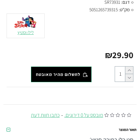
דגם:
SR73931
מק"ט:
5051265739315
לילו וסטיץ
₪29.90
לתשלום מהיר מאובטח
מובסס על 0 דירוגים.
-
כתבו חוות דעת
תאור המוצר
סט כלי כתיבה סטיץ׳