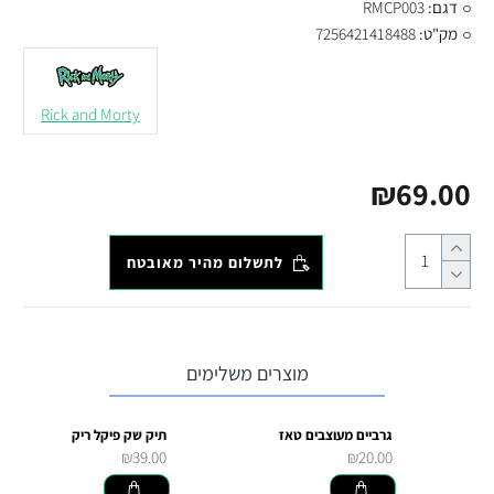
דגם:
RMCP003
מק"ט:
7256421418488
Rick and Morty
₪69.00
לתשלום מהיר מאובטח
מוצרים משלימים
גרביים מעוצבים טאז
תיק שק פיקל ריק
₪39.00
₪20.00