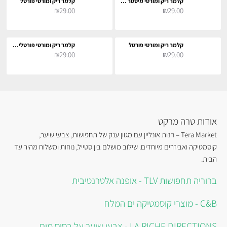
קלמר ריק ומורטי מיסטר מיסיקס
קלמר ריק ומורטי פורטל
₪29.00
₪29.00
קלמר ריק ומורטי פורטל
קלמר ריק ומורטי פורטלים בגלקסיה
₪29.00
₪29.00
אודות טרה מרקט
Tera Market – חנות אונליין עם מגוון ענק של תחפושות, צבעי שיער,
קוסמטיקה ואביזרים מיוחדים. שילוב מושלם בין סטייל, נוחות ומשלוח מהיר עד
הבית.
ברוריה תחפושות TLV - אופנה אלטרנטיבית
C&B - מוצרי קוסמטיקה ים המלח
LA RICHE DIRECTIONS - צבעי שיער על בסיס מים