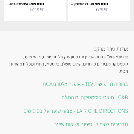
בובת פופ 101 דלמטים קרואלה דה ויל כולל כובע
בובת פופ 6 אינטש אוברווטש ווינסטון
₪119.90
₪79.90
אודות טרה מרקט
Tera Market – חנות אונליין עם מגוון ענק של תחפושות, צבעי שיער,
קוסמטיקה ואביזרים מיוחדים. שילוב מושלם בין סטייל, נוחות ומשלוח מהיר עד
הבית.
ברוריה תחפושות TLV - אופנה אלטרנטיבית
C&B - מוצרי קוסמטיקה ים המלח
LA RICHE DIRECTIONS - צבעי שיער על בסיס מים
מדריכים לטיפול , טיפוח ושיקום שיער