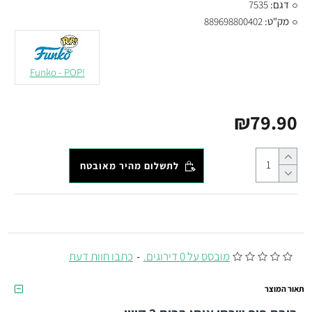
דגם:
7535
מק"ט:
889698800402
!Funko - POP
₪79.90
לתשלום מהיר מאובטח
מובסס על 0 דירוגים.
-
כתבו חוות דעת
תאור המוצר