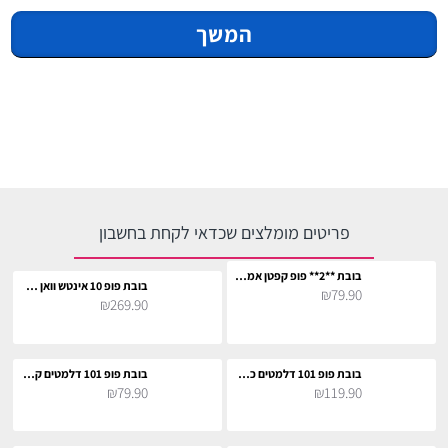
המשך
פריטים מומלצים שכדאי לקחת בחשבון
בובת **2** פופ קפטן אמריקה קלאסי לאספנים
בובת פופ 10 אינטש וואן פיס סט ג'ייגרסיה
₪79.90
₪269.90
בובת פופ 101 דלמטים כלב פיראט לאספנים
בובת פופ 101 דלמטים קרואלה דה ויל כולל גור כלבים
₪79.90
₪119.90