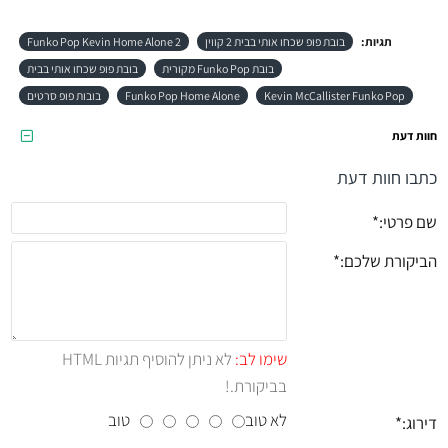
תגיות:
בובת פופ שכחו אותי בבית 2 קווין
Funko Pop Kevin Home Alone 2
בובת Funko Pop מקורית
בובת פופ שכחו אותי בבית
Kevin McCallister Funko Pop
Funko Pop Home Alone
בובות פופ סרטים
חוות דעת
כתבו חוות דעת
שם פרטי:
הביקורת שלכם:
שימו לב:
לא ניתן להוסיף תגיות HTML
בביקורת.!
לא טוב
טוב
דירוג: