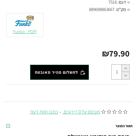
דגם:
7516
מק"ט:
889698863667
!Funko - POP
₪79.90
לתשלום מהיר מאובטח
מובסס על 0 דירוגים.
-
כתבו חוות דעת
תאור המוצר