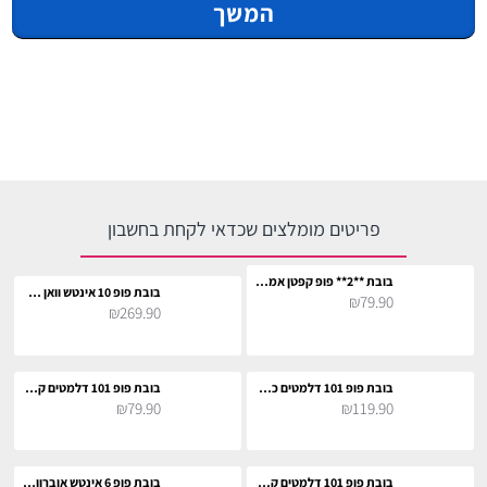
המשך
פריטים מומלצים שכדאי לקחת בחשבון
בובת **2** פופ קפטן אמריקה קלאסי לאספנים
בובת פופ 10 אינטש וואן פיס סט ג'ייגרסיה
₪79.90
₪269.90
בובת פופ 101 דלמטים כלב פיראט לאספנים
בובת פופ 101 דלמטים קרואלה דה ויל כולל גור כלבים
₪79.90
₪119.90
בובת פופ 101 דלמטים קרואלה דה ויל כולל כובע
בובת פופ 6 אינטש אוברווטש ווינסטון