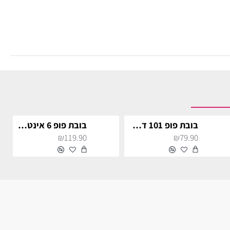
בובת פופ 101 דלמטים קרואלה דה ויל כולל כובע
בובת פופ 6 אינטש אוברווטש ווינסטון
₪119.90
₪79.90