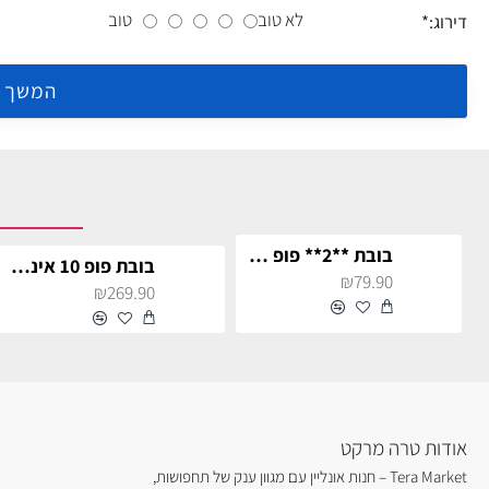
לא טוב
טוב
דירוג:
המשך
בובת **2** פופ קפטן אמריקה קלאסי לאספנים
בובת פופ 10 אינטש וואן פיס סט ג'ייגרסיה
₪79.90
₪269.90
אודות טרה מרקט
Tera Market – חנות אונליין עם מגוון ענק של תחפושות,