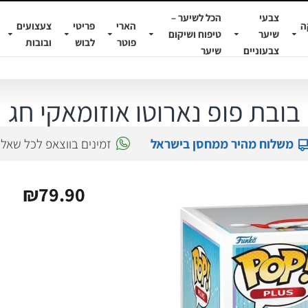
צבעי
הכל לשיער –
ה
הארי
פריטי
צעצועים
שיער
טיפוח ושיקום
פוטר
לבוש
ובובות
צבעוניים
שיער
בובת פופ נארוטו אוזומאקי חג
משלוח מהיר ממחסן בישראל
זמינים בווצאפ לכל שאל
₪79.90