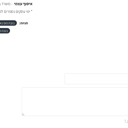
איסוף עצמי
- משרד באר יעקב
* ימי עסקים נספרים ל
תגיות:
בובת פופ נא
בובת פ