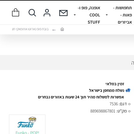
תחפושות -
אופנה, פופ ו-
פאות -
COOL
אביזרים
STUFF
בובת פופ נארוטו אוזומאקי חג
ה
זמין במלאי
נשלח ממחסן בישראל
אפשרות למשלוח מהיר תוך 24 שעות באזורים נבחרים
דגם:
7536
מק"ט:
889698867801
!Funko - POP